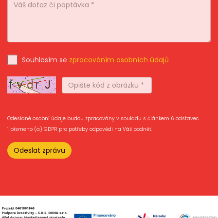
Souhlasím se
zpracováním osobních údajů
Odeslané osobní údaje budou zpracovány v souladu s článkem 6 odstavec
1 písmeno (a) GDPR pro potřeby odpovědi na Váš podnět.