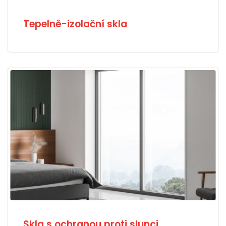
Tepelně-izolační skla
Skla s ochranou proti slunci