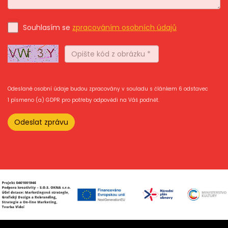
Souhlasím se
zpracováním osobních údajů
Odeslané osobní údaje budou zpracovány v souladu s článkem 6 odstavec
1 písmeno (a) GDPR pro potřeby odpovědi na Váš podnět.