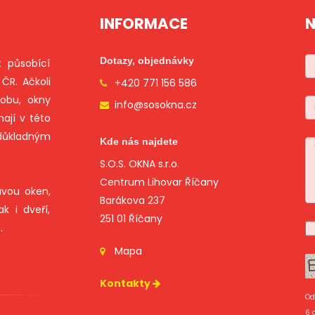
INFORMACE
N
Dotazy, objednávky
t působící
ČR. Ačkoli
+420 771 156 586
obu, okny
info@sosokna.cz
ají v této
důkladným
Kde nás najdete
S.O.S. OKNA s.r.o.
Centrum Lihovar Říčany
vou oken,
Barákova 237
k i dveří,
251 01 Říčany
.
Mapa
Kontakty
Od
6 