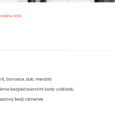
urookno IV94
k, borovice, dub, meranti
věma bezpečnostními body vzákladu
plastový šedý rámeček