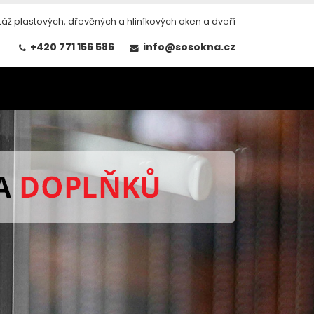
áž plastových, dřevěných a hliníkových oken a dveří
+420 771 156 586
info@sosokna.cz