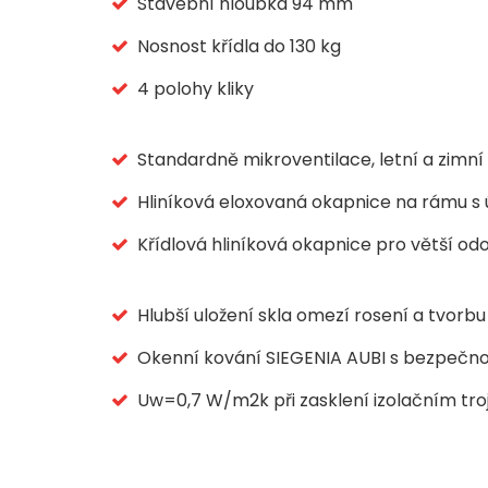
Stavební hloubka 94 mm
Nosnost křídla do 130 kg
4 polohy kliky
Standardně mikroventilace, letní a zimní 
Hliníková eloxovaná okapnice na rámu 
Křídlová hliníková okapnice pro větší odo
Hlubší uložení skla omezí rosení a tvorb
Okenní kování SIEGENIA AUBI s bezpečno
Uw=0,7 W/m2k při zasklení izolačním tr