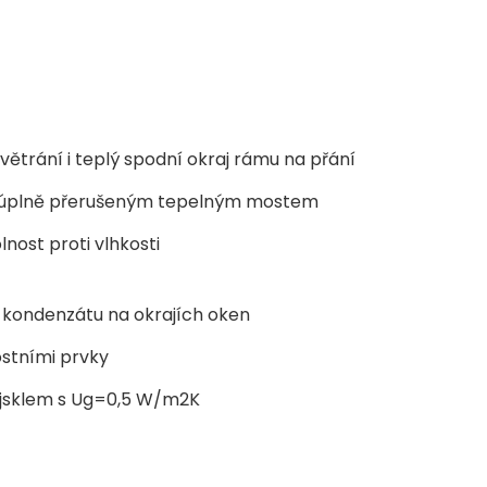
větrání i teplý spodní okraj rámu na přání
s úplně přerušeným tepelným mostem
lnost proti vlhkosti
u kondenzátu na okrajích oken
stními prvky
ojsklem s Ug=0,5 W/m2K