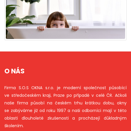
O NÁS
Firma S.O.S OKNA s.r.o. je moderní společnost působící
ve středočeském kraji, Praze po případě v celé ČR. Ačkoli
naše firma působí na českém trhu krátkou dobu, okny
se zabýváme již od roku 1997 a naši odborníci mají v této
oblasti dlouholeté zkušenosti a procházejí důkladným
školením.