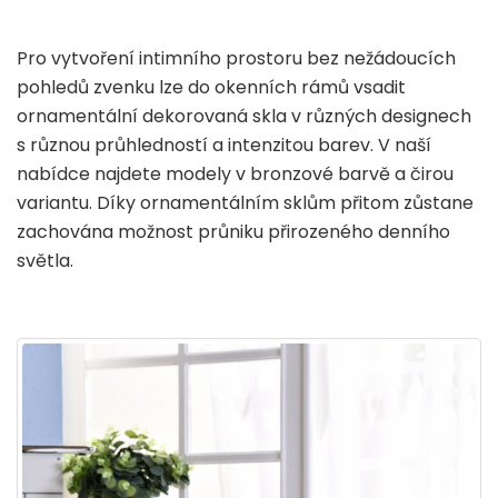
Pro vytvoření intimního prostoru bez nežádoucích
pohledů zvenku lze do okenních rámů vsadit
ornamentální dekorovaná skla v různých designech
s různou průhledností a intenzitou barev. V naší
nabídce najdete modely v bronzové barvě a čirou
variantu. Díky ornamentálním sklům přitom zůstane
zachována možnost průniku přirozeného denního
světla.